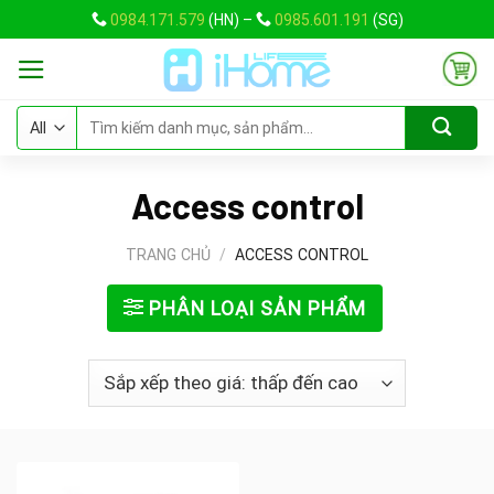
Skip
0984.171.579
(HN) –
0985.601.191
(SG)
to
content
Tìm
kiếm:
Access control
TRANG CHỦ
/
ACCESS CONTROL
PHÂN LOẠI SẢN PHẨM