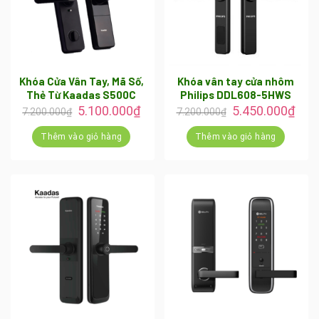
Khóa Cửa Vân Tay, Mã Số,
Khóa vân tay cửa nhôm
Thẻ Từ Kaadas S500C
Philips DDL608-5HWS
Giá
Giá
Giá
Giá
5.100.000
₫
5.450.000
₫
7.200.000
₫
7.200.000
₫
gốc
hiện
gốc
hiện
là:
tại
là:
tại
Thêm vào giỏ hàng
Thêm vào giỏ hàng
7.200.000₫.
là:
7.200.000₫.
là:
5.100.000₫.
5.45