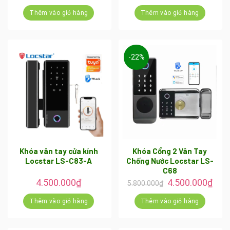
Thêm vào giỏ hàng
Thêm vào giỏ hàng
-22%
Khóa vân tay cửa kính
Khóa Cổng 2 Vân Tay
Locstar LS-C83-A
Chống Nước Locstar LS-
C68
Giá
Giá
4.500.000
₫
4.500.000
₫
5.800.000
₫
gốc
hiện
là:
tại
Thêm vào giỏ hàng
Thêm vào giỏ hàng
5.800.000₫.
là:
4.50