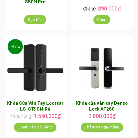
S50M Pro
890.000
₫
Chỉ từ:
Đọc tiếp
Chọn
Sản
phẩm
này
-47%
có
nhiều
biến
thể.
Các
tùy
chọn
có
Khóa Cửa Vân Tay Locstar
Khóa cửa vân tay Denso
LS-C13 Giá Rẻ
Lock AF260
thể
Giá
Giá
1.550.000
₫
2.800.000
₫
được
2.900.000
₫
gốc
hiện
chọn
là:
tại
Thêm vào giỏ hàng
Thêm vào giỏ hàng
trên
2.900.000₫.
là:
1.550.000₫.