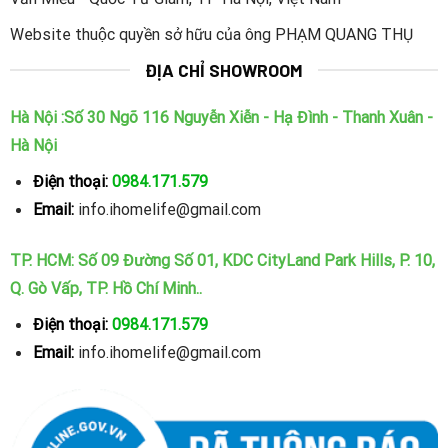
Website thuộc quyền sở hữu của ông PHẠM QUANG THỤ
ĐỊA CHỈ SHOWROOM
Hà Nội :Số 30 Ngõ 116 Nguyễn Xiễn - Hạ Đình - Thanh Xuân -
Hà Nội
Điện thoại:
0984.171.579
Email:
info.ihomelife@gmail.com
TP. HCM: Số 09 Đường Số 01, KDC CityLand Park Hills, P. 10,
Q. Gò Vấp, TP. Hồ Chí Minh..
Điện thoại:
0984.171.579
Email:
info.ihomelife@gmail.com