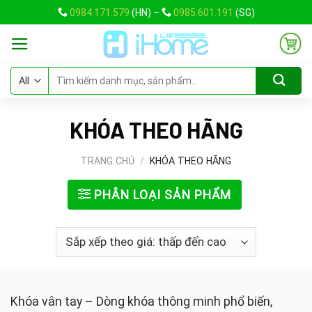
Skip
0984.171.579
(HN) –
0985.601.191
(SG)
to
content
Tìm
kiếm:
KHÓA THEO HÃNG
TRANG CHỦ
/
KHÓA THEO HÃNG
PHÂN LOẠI SẢN PHẨM
Khóa vân tay – Dòng khóa thông minh phổ biến,