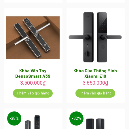
3.500.000₫.
Khóa Vân Tay
Khóa Cửa Thông Minh
DensoSmart A39
Xiaomi E10
3.500.000
₫
3.650.000
₫
Thêm vào giỏ hàng
Thêm vào giỏ hàng
-38%
-32%