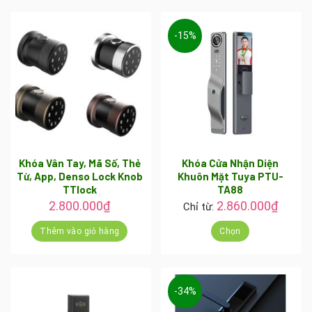
trang
sản
phẩm
-15%
Khóa Vân Tay, Mã Số, Thẻ
Khóa Cửa Nhận Diện
Từ, App, Denso Lock Knob
Khuôn Mặt Tuya PTU-
TTlock
TA88
2.800.000
₫
2.860.000
₫
Chỉ từ:
Thêm vào giỏ hàng
Chọn
Sản
phẩm
này
-34%
có