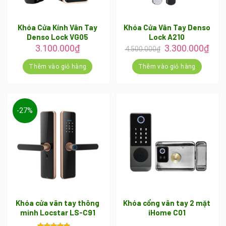
Khóa Cửa Kính Vân Tay
Khóa Cửa Vân Tay Denso
Denso Lock VG05
Lock A210
Giá
Giá
3.100.000
₫
3.300.000
₫
4.500.000
₫
gốc
hiện
là:
tại
Thêm vào giỏ hàng
Thêm vào giỏ hàng
4.500.000₫.
là:
3.30
-27%
Khóa cửa vân tay thông
Khóa cổng vân tay 2 mặt
minh Locstar LS-C91
iHome C01