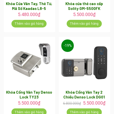
Khóa Cửa Vân Tay, Thẻ Từ,
Khóa cửa thẻ cao cấp
Mã Số Kaadas L8-5
Solity GM-5500FK
5.480.000
₫
5.500.000
₫
Thêm vào giỏ hàng
Thêm vào giỏ hàng
-19%
Khóa Cổng Vân Tay Denso
Khóa Cổng Vân Tay 2
Lock TY23
Chiều Denso Lock DG01
Giá
Giá
5.500.000
₫
5.500.000
₫
6.800.000
₫
gốc
hiện
là:
tại
Thêm vào giỏ hàng
Thêm vào giỏ hàng