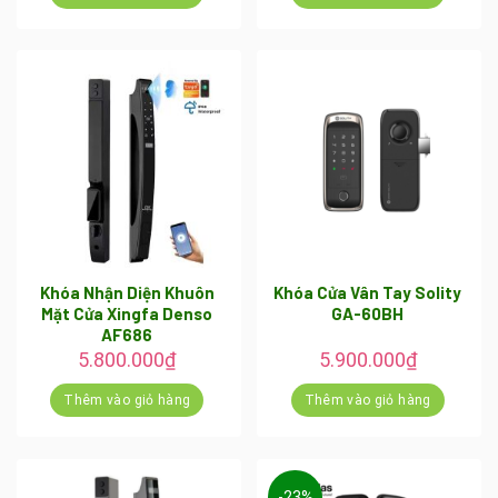
6.800.000₫.
là:
5.50
Khóa Nhận Diện Khuôn
Khóa Cửa Vân Tay Solity
Mặt Cửa Xingfa Denso
GA-60BH
AF686
5.800.000
₫
5.900.000
₫
Thêm vào giỏ hàng
Thêm vào giỏ hàng
-23%