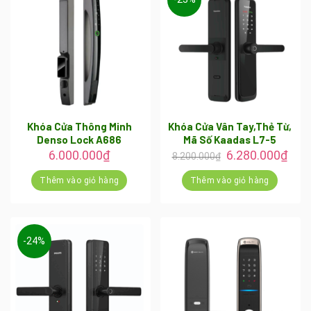
Khóa Cửa Thông Minh
Khóa Cửa Vân Tay,Thẻ Từ,
Denso Lock A686
Mã Số Kaadas L7-5
Giá
Giá
6.000.000
₫
6.280.000
₫
8.200.000
₫
gốc
hiện
là:
tại
Thêm vào giỏ hàng
Thêm vào giỏ hàng
8.200.000₫.
là:
6.28
-24%