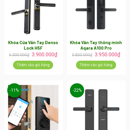
Khóa Cửa Vân Tay Denso
Khóa Vân Tay thông minh
Lock H5F
Aqara A100 Pro
Giá
Giá
Giá
Giá
3.900.000
₫
3.950.000
₫
6.300.000
₫
5.800.000
₫
gốc
hiện
gốc
hiện
là:
tại
là:
tại
Thêm vào giỏ hàng
Thêm vào giỏ hàng
6.300.000₫.
là:
5.800.000₫.
là:
3.900.000₫.
3.95
-11%
-22%