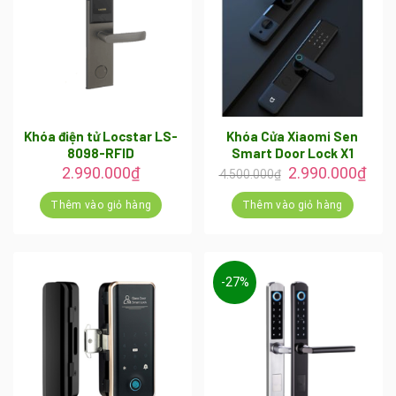
nhiều
biến
thể.
Các
tùy
chọn
có
Khóa điện tử Locstar LS-
Khóa Cửa Xiaomi Sen
8098-RFID
Smart Door Lock X1
thể
Giá
Giá
2.990.000
₫
2.990.000
₫
được
4.500.000
₫
gốc
hiện
chọn
là:
tại
Thêm vào giỏ hàng
Thêm vào giỏ hàng
trên
4.500.000₫.
là:
2.99
trang
sản
phẩm
-27%