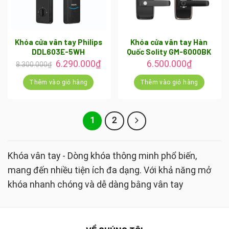
Khóa cửa vân tay Philips
Khóa cửa vân tay Hàn
DDL603E-5WH
Quốc Solity GM-6000BK
Giá
Giá
6.290.000
₫
6.500.000
₫
8.300.000
₫
gốc
hiện
là:
tại
Thêm vào giỏ hàng
Thêm vào giỏ hàng
8.300.000₫.
là:
6.290.000₫.
1
2
Khóa vân tay - Dòng khóa thông minh phổ biến,
mang đến nhiều tiện ích đa dạng. Với khả năng mở
khóa nhanh chóng và dễ dàng bằng vân tay