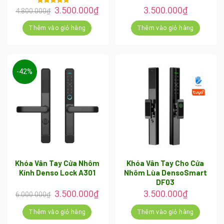
Giá
Giá
3.500.000
₫
3.500.000
₫
4.800.000
₫
Được xếp
gốc
hiện
hạng
5.00
là:
tại
5 sao
Thêm vào giỏ hàng
Thêm vào giỏ hàng
4.800.000₫.
là:
3.500.000₫.
-42%
Khóa Vân Tay Cửa Nhôm
Khóa Vân Tay Cho Cửa
Kính Denso Lock A301
Nhôm Lùa DensoSmart
DF03
Giá
Giá
3.500.000
₫
3.500.000
₫
6.000.000
₫
gốc
hiện
là:
tại
Thêm vào giỏ hàng
Thêm vào giỏ hàng
6.000.000₫.
là: