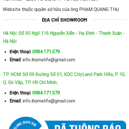
Bảo mật vân tay hiện đại:
Website thuộc quyền sở hữu của ông PHẠM QUANG THỤ
Khóa cổng 2 vân tay chống nước
iHome C01
với thiết
ĐỊA CHỈ SHOWROOM
kế phần đầu đọc nhận diện vân tay được thiết kế
ngay tại tay cầm giúp các thao tác mở khóa diễn ra
Hà Nội :Số 30 Ngõ 116 Nguyễn Xiễn - Hạ Đình - Thanh Xuân -
nhanh chóng và dễ dàng hơn chỉ với 1 chạm.
Hà Nội
Công nghệ vân tay FPC độ bảo mật cao.
Điện thoại:
0984.171.579
Bo mạch khóa chống nước hoàn hảo:
Email:
info.ihomelife@gmail.com
Model
iHome C01
được thiết kế với bo mạch chống
nước hoàn hảo – chuẩn IP68, chịu được mưa nắng
TP. HCM: Số 09 Đường Số 01, KDC CityLand Park Hills, P. 10,
tốt.
Q. Gò Vấp, TP. Hồ Chí Minh..
Điện thoại:
0984.171.579
Email:
info.ihomelife@gmail.com