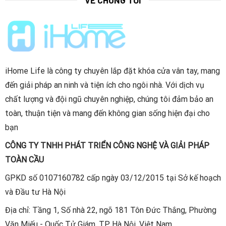
Ưu điểm Khóa cổng 2 vân tay chống nước iHome
iHome Life là công ty chuyên lắp đặt khóa cửa vân tay, mang
C01 :
đến giải pháp an ninh và tiện ích cho ngôi nhà. Với dịch vụ
Cấp mã mở cửa từ xa: đã tích hợp sẵn trên khóa
chất lượng và đội ngũ chuyên nghiệp, chúng tôi đảm bảo an
Kiểm soát ra vào nhà (2 chiều) bằng vân tay, an toàn
toàn, thuận tiện và mang đến không gian sống hiện đại cho
tuyệt đối
bạn
Cấp mã mở cửa từ xa: đã tích hợp sẵn trên khóa:
CÔNG TY TNHH PHÁT TRIỂN CÔNG NGHỆ VÀ GIẢI PHÁP
Gửi mật mã mở cửa từ xa dù bạn ở bất kỳ đâu trên
TOÀN CẦU
thế giới
GPKD số 0107160782 cấp ngày 03/12/2015 tại Sở kế hoạch
Với mật mã vĩnh viễn, mật mã theo 1 khoảng thời
và Đầu tư Hà Nội
gian nhất định, mật mã sử dụng 1 lần, mật mã theo
chu kỳ, ví dụ như mỗi thứ 5 hàng tuần từ 18 giờ đến
Địa chỉ: Tầng 1, Số nhà 22, ngõ 181 Tôn Đức Thắng, Phường
19 giờ – mật mã sẽ có hiệu lực…
Văn Miếu - Quốc Tử Giám, TP Hà Nội, Việt Nam