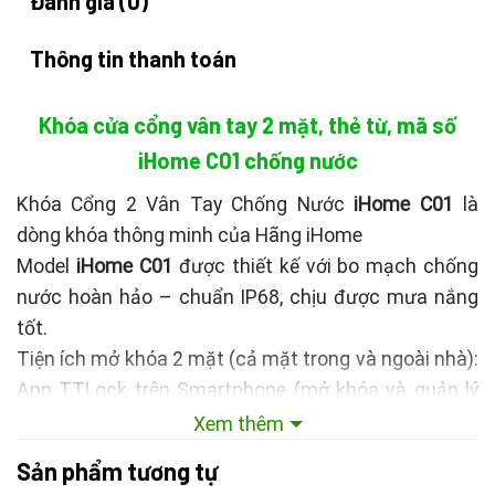
Đánh giá (0)
Thông tin thanh toán
Khóa cửa cổng vân tay 2 mặt, thẻ từ, mã số
iHome C01 chống nước
Khóa Cổng 2 Vân Tay Chống Nước
iHome C01
là
dòng khóa thông minh của Hãng iHome
Model
iHome C01
được thiết kế với bo mạch chống
nước hoàn hảo – chuẩn IP68, chịu được mưa nắng
tốt.
Tiện ích mở khóa 2 mặt (cả mặt trong và ngoài nhà):
App TTLock trên Smartphone (mở khóa và quản lý
trên điện thoại), Vân tay, Thẻ từ, Mã số và chìa cơ
Xem thêm
Kết nối khóa và điện thoại qua bluetooth, mở cửa
Sản phẩm tương tự
qua điện thoại