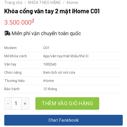
Trang chủ
/
KHÓA THEO HÃNG
/
iHome
Khóa cổng vân tay 2 mặt iHome C01
₫
3.500.000
Miễn phí vận chuyển toàn quốc
Modem
C01
Mở khóa cách
App/vân tay/mật khẩu/thẻ IC
Vân tay
100(Set)
Chức năng
Xem lịch sử mở cửa
Thương hiệu
iHome
Bảo hành
12 tháng
Khóa cổng vân tay 2 mặt iHome C01 số lượng
THÊM VÀO GIỎ HÀNG
Chat Facebook