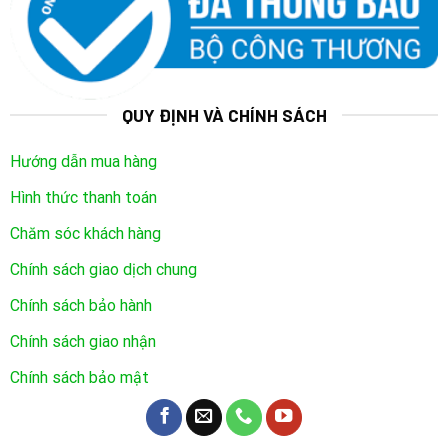
QUY ĐỊNH VÀ CHÍNH SÁCH
Hướng dẫn mua hàng
Hình thức thanh toán
Chăm sóc khách hàng
Chính sách giao dịch chung
Chức năng mã số ảo:
Tích hợp mã số ảo khi sử dụng mật mã mở cửa:
Chính sách bảo hành
khóa cho phép sử dụng một dãy số ảo bất kỳ có bao
Chính sách giao nhận
gồm mã số thật khi mở khóa bằng mật mã, qua đó
Chính sách bảo mật
ngăn được kẻ gian đánh cắp mật mã bằng cách truy
dấu vân tay trên bàn phím của khoá.
Chức năng cảnh báo pin yếu: