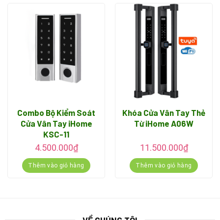
Dễ dàng quản lý lịch sử ra vào
Tùy chọn thêm: mở khóa từ xa trên điện thoại qua
Wifi/3G/4G
Tùy chọn thêm: mở khóa bằng remote
Combo Bộ Kiểm Soát
Khóa Cửa Vân Tay Thẻ
Cửa Vân Tay iHome
Từ iHome A06W
KSC-11
4.500.000
₫
11.500.000
₫
Thêm vào giỏ hàng
Thêm vào giỏ hàng
VỀ CHÚNG TÔI