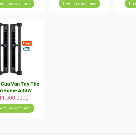
hêm vào giỏ hàng
Thêm vào giỏ hàng
Thê
 Cửa Vân Tay Thẻ
ừ iHome A06W
11.500.000
₫
hêm vào giỏ hàng