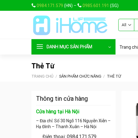
Skip
0984.171.579
(HN) –
0985.601.191
(SG)
to
content
T
ki
Trang ch
DANH MỤC SẢN PHẨM
Thẻ Từ
TRANG CHỦ
/
SẢN PHẨM CHỨC NĂNG
/
THẺ TỪ
Thông tin cửa hàng
Cửa hàng tại Hà Nội
– Địa chỉ: Số 30 Ngõ 116 Nguyễn Xiễn –
Hạ Đình – Thanh Xuân – Hà Nội
Điện thoại: 0984.171.579