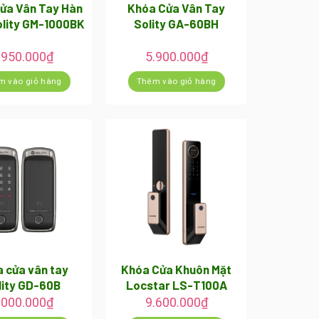
ửa Vân Tay Hàn
Khóa Cửa Vân Tay
olity GM-1000BK
Solity GA-60BH
.950.000
₫
5.900.000
₫
m vào giỏ hàng
Thêm vào giỏ hàng
 cửa vân tay
Khóa Cửa Khuôn Mặt
lity GD-60B
Locstar LS-T100A
.000.000
₫
9.600.000
₫