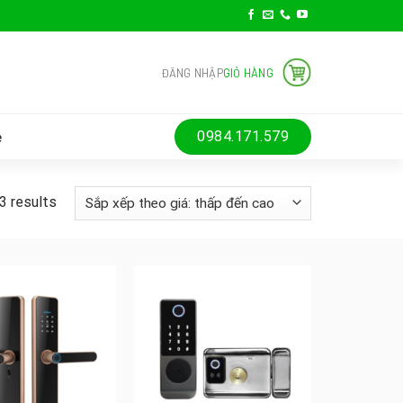
ĐĂNG NHẬP
GIỎ HÀNG
ệ
0984.171.579
3 results