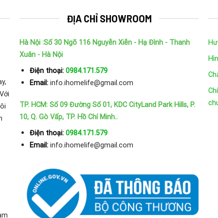
ĐỊA CHỈ SHOWROOM
Hà Nội :Số 30 Ngõ 116 Nguyễn Xiễn - Hạ Đình - Thanh
Hư
Xuân - Hà Nội
Hì
Điện thoại:
0984.171.579
Ch
y,
Email:
info.ihomelife@gmail.com
Chí
Với
ch
TP. HCM: Số 09 Đường Số 01, KDC CityLand Park Hills, P.
ôi
10, Q. Gò Vấp, TP. Hồ Chí Minh..
n
Điện thoại:
0984.171.579
Email:
info.ihomelife@gmail.com
Nam