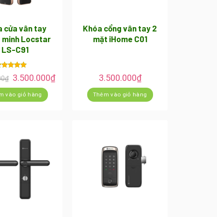
 cửa vân tay
Khóa cổng vân tay 2
 minh Locstar
mặt iHome C01
LS-C91
Giá
Giá
ược xếp
3.500.000
₫
3.500.000
₫
00
₫
ạng
5.00
gốc
hiện
 sao
là:
tại
m vào giỏ hàng
Thêm vào giỏ hàng
4.800.000₫.
là:
3.500.000₫.