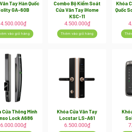
Vân Tay Hàn Quốc
Combo Bộ Kiểm Soát
Khóa C
olity GA-60B
Cửa Vân Tay iHome
Quốc S
KSC-11
4.500.000
₫
4.500.000
₫
4
hêm vào giỏ hàng
Thêm vào giỏ hàng
Thê
 Cửa Thông Minh
Khóa Cửa Vân Tay
Khóa
nso Lock A686
Locstar LS-A61
So
6.000.000
₫
6.500.000
₫
7