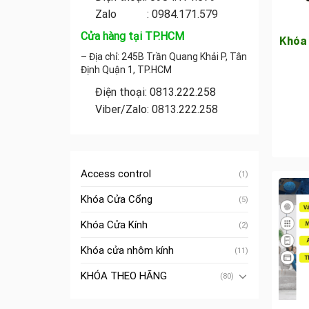
Zalo : 0984.171.579
Cửa hàng tại TP.HCM
Khóa 
– Địa chỉ: 245B Trần Quang Khải P, Tân
Định Quận 1, TP.HCM
Điện thoại: 0813.222.258
Viber/Zalo: 0813.222.258
Access control
(1)
Khóa Cửa Cổng
(5)
Khóa Cửa Kính
(2)
Khóa cửa nhôm kính
(11)
KHÓA THEO HÃNG
(80)