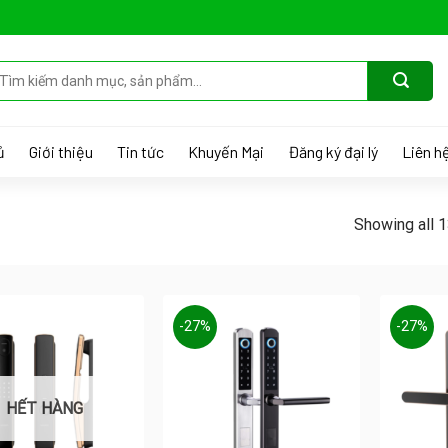
ìm
ếm:
ủ
Giới thiệu
Tin tức
Khuyến Mại
Đăng ký đại lý
Liên h
Showing all 1
-27%
-27%
HẾT HÀNG