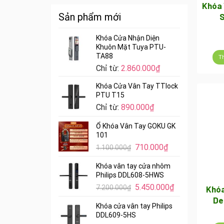
Khóa 
Sản phẩm mới
S
Khóa Cửa Nhận Diện
Khuôn Mặt Tuya PTU-
TA88
T
Chỉ từ:
2.860.000
₫
Khóa Cửa Vân Tay TTlock
PTU T15
Chỉ từ:
890.000
₫
Ổ Khóa Vân Tay GOKU GK
101
Giá
Giá
710.000
₫
1.100.000
₫
gốc
hiện
Khóa vân tay cửa nhôm
là:
tại
Philips DDL608-5HWS
1.100.000₫.
là:
Giá
Giá
5.450.000
₫
7.200.000
₫
710.000₫.
Khóa
gốc
hiện
De
Khóa cửa vân tay Philips
là:
tại
DDL609-5HS
7.200.000₫.
là: