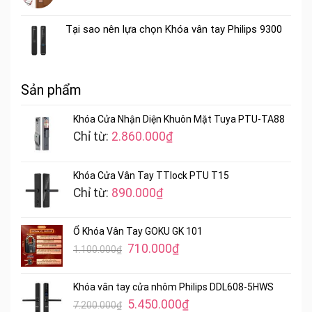
Tại sao nên lựa chọn Khóa vân tay Philips 9300
Sản phẩm
Khóa Cửa Nhận Diện Khuôn Mặt Tuya PTU-TA88
Chỉ từ:
2.860.000
₫
Khóa Cửa Vân Tay TTlock PTU T15
Chỉ từ:
890.000
₫
Ổ Khóa Vân Tay GOKU GK 101
Giá
Giá
710.000
₫
1.100.000
₫
gốc
hiện
là:
tại
Khóa vân tay cửa nhôm Philips DDL608-5HWS
1.100.000₫.
là:
Giá
Giá
5.450.000
₫
7.200.000
₫
710.000₫.