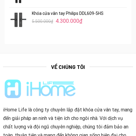
gốc
hiện
là:
tại
Khóa cửa vân tay Philips DDL609-5HS
7.200.000₫.
là:
Giá
Giá
4.300.000
₫
5.500.000
₫
5.450.000₫.
gốc
hiện
là:
tại
5.500.000₫.
là:
4.300.000₫.
VỀ CHÚNG TÔI
iHome Life là công ty chuyên lắp đặt khóa cửa vân tay, mang
đến giải pháp an ninh và tiện ích cho ngôi nhà. Với dịch vụ
chất lượng và đội ngũ chuyên nghiệp, chúng tôi đảm bảo an
toàn, thuận tiện và mang đến không gian sống hiện đại cho