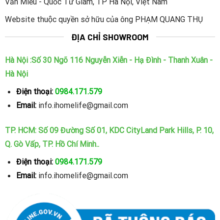
Văn Miếu - Quốc Tử Giám, TP Hà Nội, Việt Nam
Website thuộc quyền sở hữu của ông PHẠM QUANG THỤ
ĐỊA CHỈ SHOWROOM
Hà Nội :Số 30 Ngõ 116 Nguyễn Xiễn - Hạ Đình - Thanh Xuân -
Hà Nội
2 – Tích hợp nhiều tính năng thông minh
Điện thoại:
0984.171.579
Khóa vân tay kéo đẩy Kaadas 6001 tích hợp nhiều
Email:
info.ihomelife@gmail.com
tính năng thông minh, an toàn và thuận tiện trong
quá trình sử dụng:
TP. HCM: Số 09 Đường Số 01, KDC CityLand Park Hills, P. 10,
– Mã số ảo: Mã số vẫn là công nghệ bảo mật an
Q. Gò Vấp, TP. Hồ Chí Minh..
toàn nhất hiện nay. Sự an toàn ấy còn được nâng
Điện thoại:
0984.171.579
tầm hơn nữa với tính năng mã số ảo. Với việc sử
Email:
info.ihomelife@gmail.com
dụng mã số ảo Kaadas 6001 giúp ngăn kẻ gian nhìn
trộm mã số trong lúc bạn nhập mã.
– Chức năng mã số 1 lần. Sử dụng khi muốn cung
cấp mã số 1 lần cho khách tới chơi nhà. Điều này