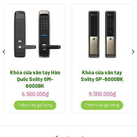
Khóa cửa vân tay Hàn
Khóa cửa vân tay
Quốc Solity GM-
Solity GP-6000BK
6000BK
6.500.000
₫
9.500.000
₫
1- Tích hợp đa phương thức mở cửa
Thêm vào giỏ hàng
Thêm vào giỏ hàng
Kaadas 6001 cho phép người dùng mở khóa bằng
nhiều phương thức: vân tay, thẻ từ, mã số, chìa cơ và
mở khóa từ xa bằng điều khiển. Ứng dụng công nghệ
nhận diện vân tay FPC Thụy Điển bảo mật cao. Công