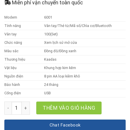
Miễn phí vận chuyển toàn quốc
Modem
6001
Tính năng
Vân tay/Thẻ từ/Mã số/Chìa cơ/Bluetooth
Vân tay
100(Set)
Chức năng
Xem lịch sử mở cửa
Màu sắc
Đồng đỏ/Đồng xanh
Thương hiệu
Kaadas
Vật liệu
Khung hợp kim kẽm
Nguồn điện
8 pin AA loại kiềm khô
Bảo hành
24 tháng
Cổng điện
USB
Khóa Cửa Vân Tay, Thẻ Từ, Mã Số Kaadas 6001 số lượng
THÊM VÀO GIỎ HÀNG
Chat Facebook