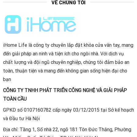
VỀ CHÚNG TÔI
nghệ vân tay bán dẫn FPC là một trong những công
nghệ hàng đầu thế giới về công nghệ sinh trắc học.
Nhận diện vân tay dựa trên cảm ứng điện dung, nhiệt
độ, áp suất như được áp dụng trên điện thoại thông
minh. Nhận diện vân tay chưa đến 0,5 giây, ngăn
iHome Life là công ty chuyên lắp đặt khóa cửa vân tay, mang
ngừa hoàn toàn vân tay giả.
đến giải pháp an ninh và tiện ích cho ngôi nhà. Với dịch vụ
chất lượng và đội ngũ chuyên nghiệp, chúng tôi đảm bảo an
toàn, thuận tiện và mang đến không gian sống hiện đại cho
bạn
CÔNG TY TNHH PHÁT TRIỂN CÔNG NGHỆ VÀ GIẢI PHÁP
TOÀN CẦU
GPKD số 0107160782 cấp ngày 03/12/2015 tại Sở kế hoạch
và Đầu tư Hà Nội
Địa chỉ: Tầng 1, Số nhà 22, ngõ 181 Tôn Đức Thắng, Phường