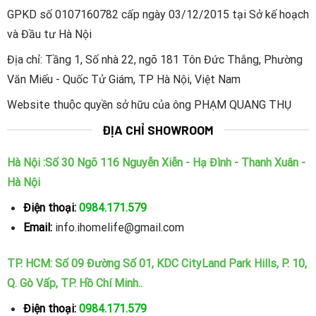
GPKD số 0107160782 cấp ngày 03/12/2015 tại Sở kế hoạch
và Đầu tư Hà Nội
Địa chỉ: Tầng 1, Số nhà 22, ngõ 181 Tôn Đức Thắng, Phường
Văn Miếu - Quốc Tử Giám, TP Hà Nội, Việt Nam
Website thuộc quyền sở hữu của ông PHẠM QUANG THỤ
ĐỊA CHỈ SHOWROOM
Hà Nội :Số 30 Ngõ 116 Nguyễn Xiễn - Hạ Đình - Thanh Xuân -
Hà Nội
Điện thoại:
0984.171.579
Email:
info.ihomelife@gmail.com
TP. HCM: Số 09 Đường Số 01, KDC CityLand Park Hills, P. 10,
Q. Gò Vấp, TP. Hồ Chí Minh..
Điện thoại:
0984.171.579