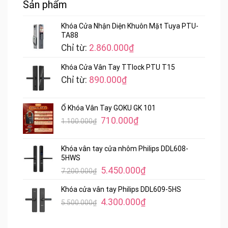
Sản phẩm
Khóa Cửa Nhận Diện Khuôn Mặt Tuya PTU-
TA88
Chỉ từ:
2.860.000
₫
Khóa Cửa Vân Tay TTlock PTU T15
Chỉ từ:
890.000
₫
Ổ Khóa Vân Tay GOKU GK 101
Giá
Giá
710.000
₫
1.100.000
₫
gốc
hiện
là:
tại
Khóa vân tay cửa nhôm Philips DDL608-
1.100.000₫.
là:
5HWS
710.000₫.
Giá
Giá
5.450.000
₫
7.200.000
₫
gốc
hiện
Khóa cửa vân tay Philips DDL609-5HS
là:
tại
Giá
Giá
4.300.000
₫
5.500.000
₫
7.200.000₫.
là:
gốc
hiện
5.450.000₫.
là:
tại