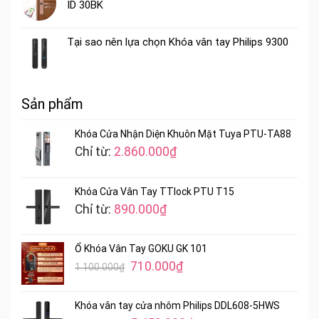
ID 30BK
Tại sao nên lựa chọn Khóa vân tay Philips 9300
Sản phẩm
Khóa Cửa Nhận Diện Khuôn Mặt Tuya PTU-TA88
Chỉ từ:
2.860.000
₫
Khóa Cửa Vân Tay TTlock PTU T15
Chỉ từ:
890.000
₫
Ổ Khóa Vân Tay GOKU GK 101
Giá
Giá
710.000
₫
1.100.000
₫
gốc
hiện
là:
tại
Khóa vân tay cửa nhôm Philips DDL608-5HWS
1.100.000₫.
là: