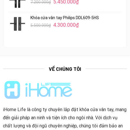
Giá
Giá
5.450.000
₫
7.200.000
₫
710.000₫.
gốc
hiện
là:
tại
Khóa cửa vân tay Philips DDL609-5HS
7.200.000₫.
là:
Giá
Giá
4.300.000
₫
5.500.000
₫
5.450.000₫.
gốc
hiện
là:
tại
5.500.000₫.
là:
4.300.000₫.
VỀ CHÚNG TÔI
iHome Life là công ty chuyên lắp đặt khóa cửa vân tay, mang
đến giải pháp an ninh và tiện ích cho ngôi nhà. Với dịch vụ
chất lượng và đội ngũ chuyên nghiệp, chúng tôi đảm bảo an