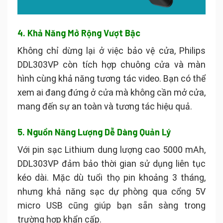
4. Khả Năng Mở Rộng Vượt Bậc
Không chỉ dừng lại ở việc bảo vệ cửa, Philips
DDL303VP còn tích hợp chuông cửa và màn
hình cùng khả năng tương tác video. Bạn có thể
xem ai đang đứng ở cửa mà không cần mở cửa,
mang đến sự an toàn và tương tác hiệu quả.
5. Nguồn Năng Lượng Dễ Dàng Quản Lý
Với pin sạc Lithium dung lượng cao 5000 mAh,
DDL303VP đảm bảo thời gian sử dụng liên tục
kéo dài. Mặc dù tuổi thọ pin khoảng 3 tháng,
nhưng khả năng sạc dự phòng qua cổng 5V
micro USB cũng giúp bạn sẵn sàng trong
trường hợp khẩn cấp.