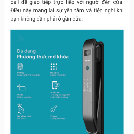
call để giao tiếp trực tiếp với người đến cửa.
Điều này mang lại sự yên tâm và tiện nghi khi
bạn không cần phải ở gần cửa.