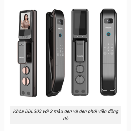
Khóa DDL303 với 2 màu đen và đen phối viền đồng
đỏ