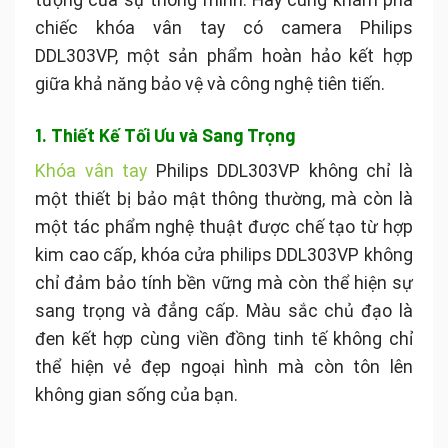
chiếc khóa vân tay có camera Philips
DDL303VP, một sản phẩm hoàn hảo kết hợp
giữa khả năng bảo vệ và công nghệ tiên tiến.
1. Thiết Kế Tối Ưu và Sang Trọng
Khóa vân tay
Philips DDL303VP không chỉ là
một thiết bị bảo mật thông thường, mà còn là
một tác phẩm nghệ thuật được chế tạo từ hợp
kim cao cấp, khóa cửa philips DDL303VP không
chỉ đảm bảo tính bền vững mà còn thể hiện sự
sang trọng và đẳng cấp. Màu sắc chủ đạo là
đen kết hợp cùng viền đồng tinh tế không chỉ
thể hiện vẻ đẹp ngoại hình mà còn tôn lên
không gian sống của bạn.