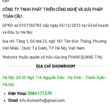
bạn
CÔNG TY TNHH PHÁT TRIỂN CÔNG NGHỆ VÀ GIẢI PHÁP
TOÀN CẦU
GPKD số 0107160782 cấp ngày 03/12/2015 tại Sở kế hoạch
và Đầu tư Hà Nội
Địa chỉ: Tầng 1, Số nhà 22, ngõ 181 Tôn Đức Thắng, Phường
Văn Miếu - Quốc Tử Giám, TP Hà Nội, Việt Nam
Website thuộc quyền sở hữu của ông PHẠM QUANG THỤ
ĐỊA CHỈ SHOWROOM
Hà Nội :Số 30 Ngõ 116 Nguyễn Xiễn - Hạ Đình - Thanh Xuân -
Hà Nội
Điện thoại:
0984.171.579
Email:
info.ihomelife@gmail.com