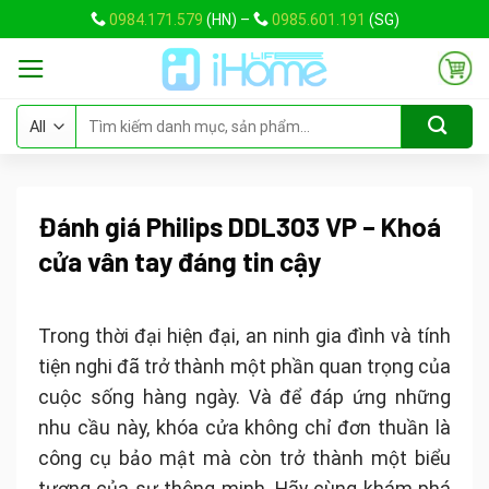
Skip
0984.171.579
(HN) –
0985.601.191
(SG)
situs slot gacor
situs slot gacor
link slot resmi
togel online
togel online
bandar togel
monperatoto
monperatoto
slot maxwin
link togel
situs togel
bandar toto
link togel
link togel
toto togel
slot resmi
slot resmi
slot resmi
link slot
link toto
situs toto
situs toto
toto
to
content
Tìm
kiếm:
Đánh giá Philips DDL303 VP – Khoá
cửa vân tay đáng tin cậy
Trong thời đại hiện đại, an ninh gia đình và tính
tiện nghi đã trở thành một phần quan trọng của
cuộc sống hàng ngày. Và để đáp ứng những
nhu cầu này, khóa cửa không chỉ đơn thuần là
công cụ bảo mật mà còn trở thành một biểu
tượng của sự thông minh. Hãy cùng khám phá